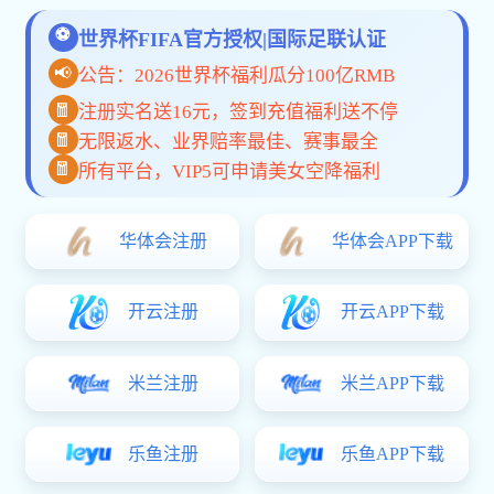
利扎拉祖回忆姆巴佩年轻时的辉煌
预言与未来成就展望
2026-06-19 01:28
59 次阅读
首页
/
体育热讯
在当今足球界，姆巴佩无疑是最耀眼的明星之一。他
以其出众的速度、灵活的技术和卓越的进球能力，迅