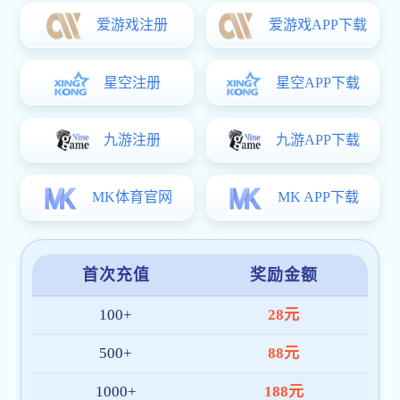
速崛起为世界顶级球员。前法国国脚利扎拉祖对姆巴
佩年轻时的表现给予了高度评价，并做出了辉煌预
言，认为他将成为足坛历史上的传奇人物。本文将从
四个方面详细探讨利扎拉祖回忆姆巴佩年轻时的辉煌
预言与未来成就展望，包括他的早期表现、个人特
质、职业生涯发展以及对未来的期待。通过这些方
面，我们不仅能更好地理解姆巴佩在足球场上的成
就，也能洞察到他未来可能达到的新高度。
1、姆巴佩的早期表现
姆巴佩在青少年时期便展现出了非凡的足球天赋。在
摩纳哥青年队时，他便吸引了无数关注，其出色的射
门能力和快速反应让人们看到了一个潜力无限的小
将。利扎拉祖提到，当他第一次观看姆巴佩踢球时，