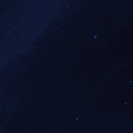
同荣誉的珍
往是球员们追求的重要目标。亨德...
估若无奥尼
尼尔都是不可忽视的重要人物。近日，...