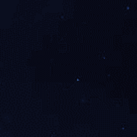
下一篇：
卡塞米罗全力支持内马尔参加世界