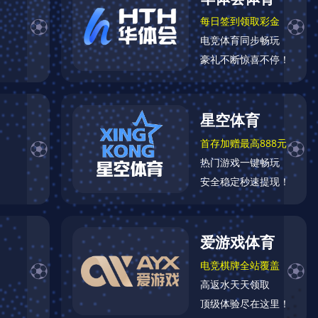
首页
/
体育热讯
物浦推出的主场球衣灵感源自1989年夺冠
方面详细阐述这一主题，首先回顾1989年
与情感；最后展望该设计对未来品牌形象与
赛中战胜了埃弗顿，成功实现双冠荣誉。当