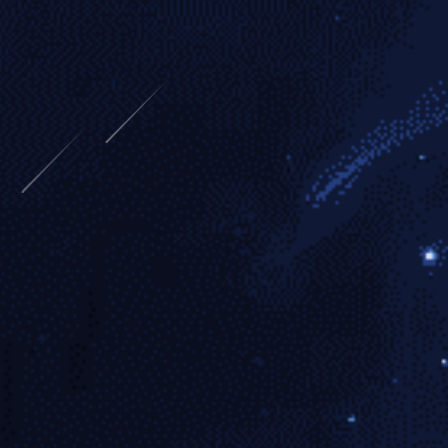
3、承载球队文化情感
利物浦不仅仅是一支足球队，它更是一个拥
段粉丝之间的距离。不论是年轻人的追随
穿着这款新球衣，不仅是在为球队加油助
别强烈的自豪感，这份情绪是无法用言语
这种文化认同不仅体现在个人层面，也延
共同庆祝他们热爱的团队。这种团结一致
4、未来品牌形象展望
随着时代的发展，品牌形象对于体育俱乐
上互动、限量版周边产品等，以此来增强
集体当中。