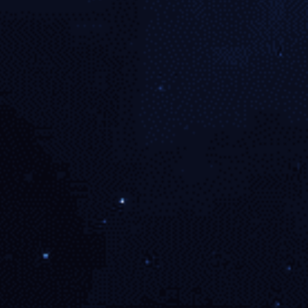
法尔克曝利物浦拜仁曼城争抢
近期，德国著名足球记者法尔克透露
2026-07-07
詹姆斯现身意大利卡普里岛冰
近日，NBA超级巨星勒布朗·詹姆斯
2026-06-11
mk体育
mk体育官方网站【KY1.AC】官网认
厦
证:手机版、app下载、登录入口、官
s
方网站、网页版、平台、网址、地
址、注册、娱乐，mk体育(中国)官方