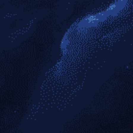
市场对于本土品牌形象塑造的重要性也愈显突出。通过重现19
化发展奠定坚实基础。这种战略布局，将助力球队在未来不断拓
计及丰富内涵，为利物浦带来了全新的机遇与挑战。而这一切都
统之余，与现代潮流相结合，将进一步推动品牌价值提升及市场
出浓厚的人文关怀，也展示出前沿科技成果。从回顾1989年
背后的故事。这既是一款简单的运动装备，更是连接过去与未来
989年夺冠经典设计的新主场球衣，将会陪伴更多红军铁血支